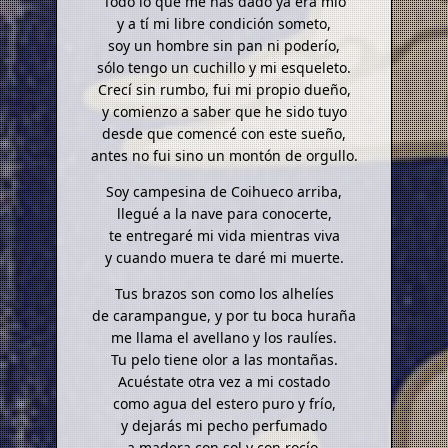
Todo lo que me has dado ya era mío
y a tí mi libre condición someto,
soy un hombre sin pan ni poderío,
sólo tengo un cuchillo y mi esqueleto.
Crecí sin rumbo, fui mi propio dueño,
y comienzo a saber que he sido tuyo
desde que comencé con este sueño,
antes no fui sino un montón de orgullo.
Soy campesina de Coihueco arriba,
llegué a la nave para conocerte,
te entregaré mi vida mientras viva
y cuando muera te daré mi muerte.
Tus brazos son como los alhelíes
de carampangue, y por tu boca huraña
me llama el avellano y los raulíes.
Tu pelo tiene olor a las montañas.
Acuéstate otra vez a mi costado
como agua del estero puro y frío,
y dejarás mi pecho perfumado
a madera con sol y con rocío.