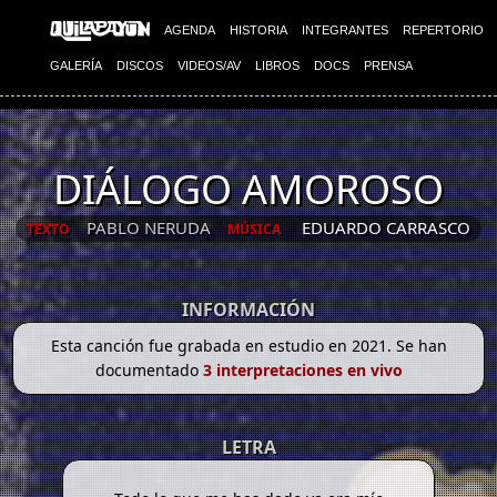
AGENDA
HISTORIA
INTEGRANTES
REPERTORIO
GALERÍA
DISCOS
VIDEOS/AV
LIBROS
DOCS
PRENSA
DIÁLOGO AMOROSO
PABLO NERUDA
EDUARDO CARRASCO
TEXTO
MÚSICA
INFORMACIÓN
Esta canción fue grabada en estudio en 2021. Se han
documentado
3 interpretaciones en vivo
LETRA