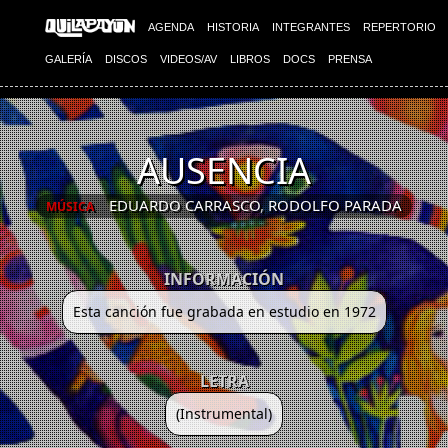
AGENDA
HISTORIA
INTEGRANTES
REPERTORIO
GALERÍA
DISCOS
VIDEOS/AV
LIBROS
DOCS
PRENSA
AUSENCIA
EDUARDO CARRASCO
,
RODOLFO PARADA
MÚSICA
INFORMACIÓN
Esta canción fue grabada en estudio en 1972
LETRA
(Instrumental)