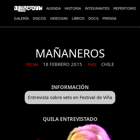
AGENDA
HISTORIA
INTEGRANTES
REPERTORIO
GALERÍA
DISCOS
VIDEOS/AV
LIBROS
DOCS
PRENSA
MAÑANEROS
18 FEBRERO 2015
CHILE
FECHA
PAIS
INFORMACIÓN
Entrevista sobre veto en Festival de Viña
QUILA ENTREVISTADO