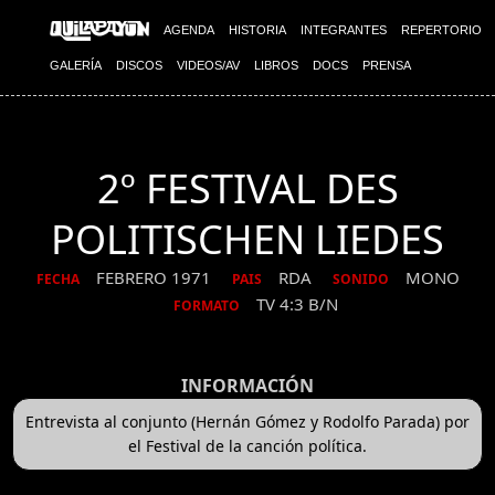
AGENDA
HISTORIA
INTEGRANTES
REPERTORIO
GALERÍA
DISCOS
VIDEOS/AV
LIBROS
DOCS
PRENSA
2º FESTIVAL DES
POLITISCHEN LIEDES
FEBRERO 1971
RDA
MONO
FECHA
PAIS
SONIDO
TV 4:3 B/N
FORMATO
INFORMACIÓN
Entrevista al conjunto (Hernán Gómez y Rodolfo Parada) por
el Festival de la canción política.