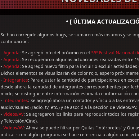
• [ ÚLTIMA ACTUALIZACIÓN
Se han corregido algunos bugs, se sumaron más insumos y se imp
continuación:
-
Agenda
: Se agregó info del próximo en el
55º Festival Nacional 
-
Agenda
: Se recuperaron algunas actuaciones realizadas entre 1
-
Agenda
: Se agregó nuevo filtro para incluir o excluir actividades
Dichos elementos se visualizarán de color rojo, espero próximame
-
Integrantes
: Para ajustar la cantidad de participaciones en esc
desde ahora la cantidad de integrantes correspondientes por fech
modo, se distingue entre información estimada e información con
-
Integrantes
: Se agregó ahora un contador y vínculo a las entrev
audiovisuales (radio, tv, etc.) y se asoció a la sección de Videos/AV.
-
Videos/AV
: Se agregaron los links para reproducir todos los regi
y Televisión/Cine).
-
Videos/AV
: Ahora se puede filtrar por Quilas “intérpretes” y Qui
indicar si en algún programa se hace referencia a algún concierto,