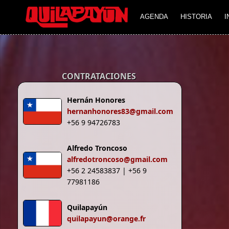
Imagen 01
Imagen 02
AGENDA
HISTORIA
I
CONTRATACIONES
Hernán Honores
hernanhonores83@gmail.com
+56 9 94726783
Alfredo Troncoso
alfredotroncoso@gmail.com
+56 2 24583837 | +56 9
77981186
Quilapayún
quilapayun@orange.fr