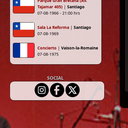
Parque Gran Bretaña (Av.
Tajamar 405)
|
Santiago
07-08-1966 - 21:00 hrs
Sala La Reforma
|
Santiago
07-08-1969
Concierto
|
Vaison-la-Romaine
07-08-1975
SOCIAL