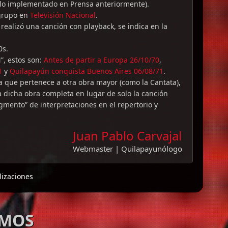
 lo implementado en Prensa anteriormente).
 grupo en
Televisión Nacional
.
e realizó una canción con playback, se indica en la
0s.
”, estos son:
Antes de partir a Europa 26/10/70
,
1
y
Quilapayún conquista Buenos Aires 06/08/71
.
a que pertenece a otra obra mayor (como la Cantata),
a dicha obra completa en lugar de solo la canción
gmento” de interpretaciones en el repertorio y
Juan Pablo Carvajal
Webmaster | Quilapayunólogo
lizaciones
AMOS